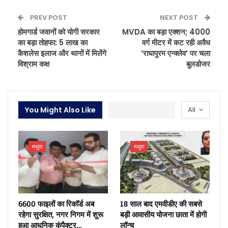
PREV POST
NEXT POST
होमगार्ड जवानों को योगी सरकार
MVDA का बड़ा एक्शन; 4000
का बड़ा तोहफा: 5 लाख का
वर्ग मीटर में कट रही अवैध
कैशलेस इलाज और थानों में मिलेंगे
‘राधापुरम एन्क्लेव’ पर चला
विश्राम कक्ष
बुलडोजर
You Might Also Like
All
मथुरा
मथुरा
6600 फाइलों का रिकॉर्ड अब
18 साल बाद एमवीडीए की सबसे
रहेगा सुरक्षित, नगर निगम में शुरू
बड़ी आवासीय योजना छाता में होगी
हुआ आधुनिक कंपैक्टर…
लॉन्च