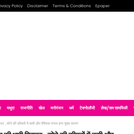
rivacy Policy
Disclaimer
Terms & Conditions
Epaper
श
मथुरा
राजनीति
खेल
मनोरंजन
धर्म
टेक्नोलॉजी
लेख/सम सामयिकी
ावट , सोने की कीमतों में कमी और वैश्विक तनाव बना मुख्य कारण