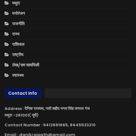
मथुरा
मनोरंजन
राजनीति
राज्य
राशिफल
राष्ट्रीय
लेख/सम सामयिकी
स्वास्थ्य
Contact Info
Address : दैनिक राजपथ, गली शहीद भगत सिंह जनरल गंज
मथुरा -281001( यूपी)
Contact Number : 9412661665, 8445533210
Email : danikrajpath@gmail.com