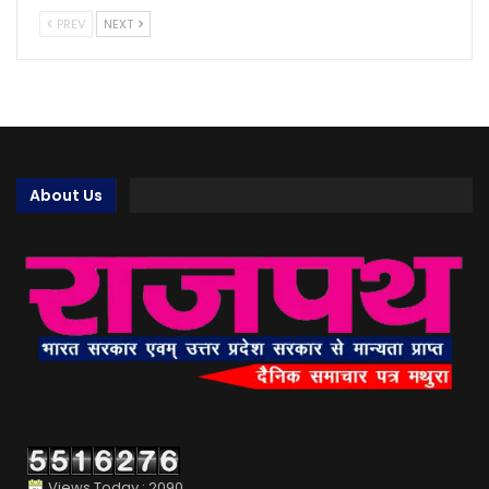
PREV
NEXT
About Us
Views Today : 2090