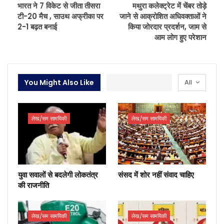
भारत ने 7 विकेट से जीता तीसरा
मथुरा कलेक्ट्रेट में चेंबर तोड़े
टी-20 मैच , साउथ अफ्रीका पर
जाने से आक्रोशित अधिवक्ताओं ने
2-1 बढ़त बनाई
किया जोरदार प्रदर्शन, जाम से
आम लोग हुए परेशान
You Might Also Like
All
लेख/सम सामयिकी
लेख/सम सामयिकी
युवा सवालों से बदलेगी लोकतंत्र
संसद में शोर नहीं संवाद चाहिए
की राजनीति
लेख/सम सामयिकी
लेख/सम सामयिकी