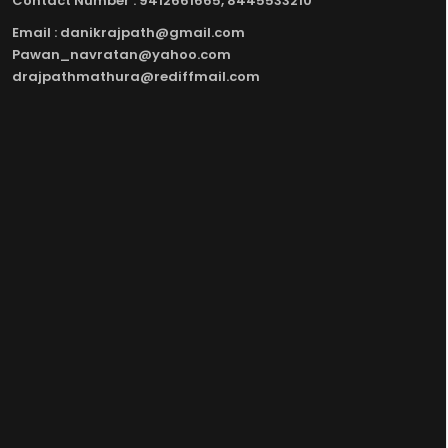
Contact Number : 9412661665, 8445533210
Email : danikrajpath@gmail.com
Pawan_navratan@yahoo.com
drajpathmathura@rediffmail.com