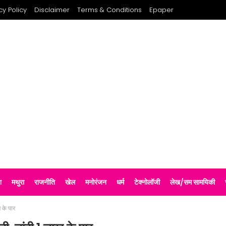
cy Policy
Disclaimer
Terms & Conditions
Epaper
श
मथुरा
राजनीति
खेल
मनोरंजन
धर्म
टेक्नोलॉजी
लेख/सम सामयिकी
 के पार