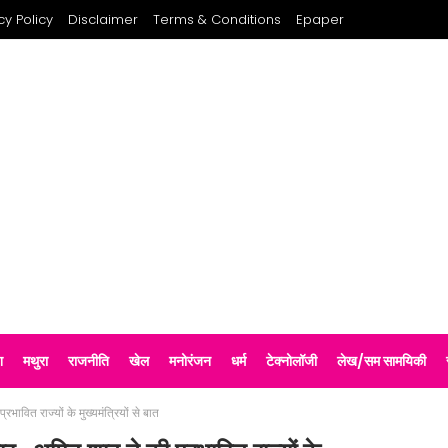
cy Policy
Disclaimer
Terms & Conditions
Epaper
श
मथुरा
राजनीति
खेल
मनोरंजन
धर्म
टेक्नोलॉजी
लेख/सम सामयिकी
ावित राज्यों के मुख्यमंत्रियों से बात