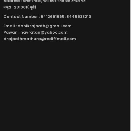
Address : दैनिक राजपथ, गली शहीद भगत सिंह जनरल गंज
मथुरा -281001( यूपी)
Contact Number : 9412661665, 8445533210
Email : danikrajpath@gmail.com
Pawan_navratan@yahoo.com
drajpathmathura@rediffmail.com