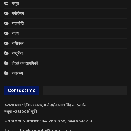
मथुरा
मनोरंजन
राजनीति
राज्य
राशिफल
राष्ट्रीय
लेख/सम सामयिकी
स्वास्थ्य
Contact Info
Address : दैनिक राजपथ, गली शहीद भगत सिंह जनरल गंज
मथुरा -281001( यूपी)
Contact Number : 9412661665, 8445533210
Email : danikrajpath@gmail.com