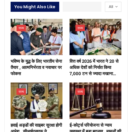
You Might Also Like
All
राज्य
राज्य
भविष्य के युद्ध के लिए भारतीय सेना
वित्त वर्ष 2026 में भारत ने 20 से
तैयार , आत्मनिर्भरता व नवाचार पर
अधिक देशों को निर्यात किया
फोकस
7,000 टन से ज्यादा मखाना…
राज्य
राज्य
हवाई अड्डों की साइबर सुरक्षा होगी
ई-कोर्ट्स परियोजना से न्याय
अभेद्य , सीआईएसएफ ने
व्यवस्था में बड़ा बदलाव , मामलों की