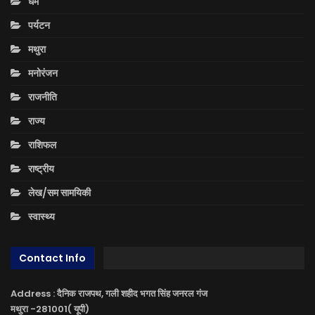
धर्म
पर्यटन
मथुरा
मनोरंजन
राजनीति
राज्य
राशिफल
राष्ट्रीय
लेख/सम सामयिकी
स्वास्थ्य
Contact Info
Address : दैनिक राजपथ, गली शहीद भगत सिंह जनरल गंज
मथुरा -281001( यूपी)