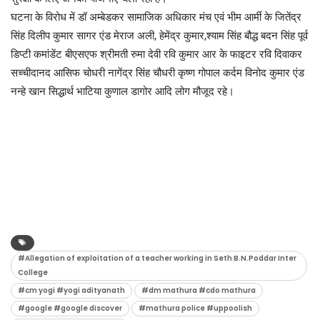
घटना के विरोध में डॉ अम्बेडकर सामाजिक अधिकार मंच एवं भीम आर्मी के जितेंद्र
सिंह दिलीप कुमार सागर एंड मेराज अली, हेमेंद्र कुमार,श्याम सिंह बौद्ध बदन सिंह पूर्व
डिप्टी कमांडेंट बीएसएफ श्रीमती रुमा देवी रवि कुमार आर के फाइटर रवि दिवाकर
सच्चीदानद आसिफ चोधरी नागेंद्र सिंह चौधरी कृष्ण गोपाल कर्दम विनोद कुमार एंड
नन्हे खान सिद्धार्थ भाटिया कुणाल डागोर आदि लोग मौजूद रहे।
#Allegation of exploitation of a teacher working in Seth B.N.Poddar Inter
College
#cm yogi #yogi adityanath
#dm mathura #cdo mathura
#google #google discover
#mathura police #uppoolish