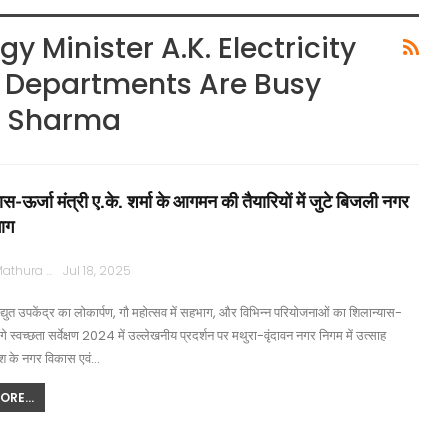
Minister A.K. Electricity
 Departments Are Busy
Of Sharma
-ऊर्जा मंत्री ए.के. शर्मा के आगमन की तैयारियों में जुटे बिजली नगर
ाग
Rajpath Mathura
Jul 18, 2025
द्युत उपकेंद्र का लोकार्पण, गौ महोत्सव में सहभाग, और विभिन्न परियोजनाओं का शिलान्यास-
गे स्वच्छता सर्वेक्षण 2024 में उल्लेखनीय प्रदर्शन पर मथुरा-वृंदावन नगर निगम में उत्साह
ेश के नगर विकास एवं…
RE...