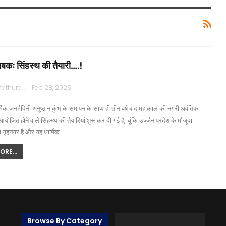
सबकः सिंहस्थ की तैयारी….!
Rajpath Mathura
Feb 28, 2025
ार्मिक जनमैदिनी अनुष्ठान कुंभ के समापन के साथ ही तीन वर्ष बाद महाकाल की नगरी अवंतिका
आयोजित होने वाले सिंहस्थ की तैयारियां शुरू कर दी गई है, चूंकि उज्जैन प्रदेश के मौजूदा
का गृहनगर है और यह धार्मिक…
RE...
Browse By Category