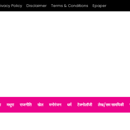
rivacy Policy
Disclaimer
Terms & Conditions
Epaper
श
मथुरा
राजनीति
खेल
मनोरंजन
धर्म
टेक्नोलॉजी
लेख/सम सामयिकी