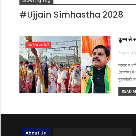
Browsing Tag
#Ujjain Simhastha 2028
कुम्भ से 
लेख/सम सामयिकी
प्रयाग में ध
(उज्जैन) में 
मुख्यमंत्री 
READ MO
About Us