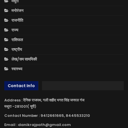
मथुरा
मनोरंजन
राजनीति
राज्य
राशिफल
राष्ट्रीय
लेख/सम सामयिकी
स्वास्थ्य
Contact Info
Address : दैनिक राजपथ, गली शहीद भगत सिंह जनरल गंज
मथुरा -281001( यूपी)
Contact Number : 9412661665, 8445533210
Email : danikrajpath@gmail.com