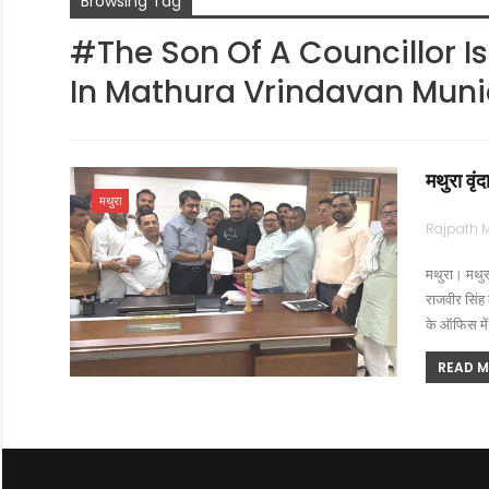
Browsing Tag
#The Son Of A Councillor I
In Mathura Vrindavan Muni
मथुरा वृं
मथुरा
मथुरा। मथुरा
राजवीर सिंह 
के ऑफिस मे
READ MO