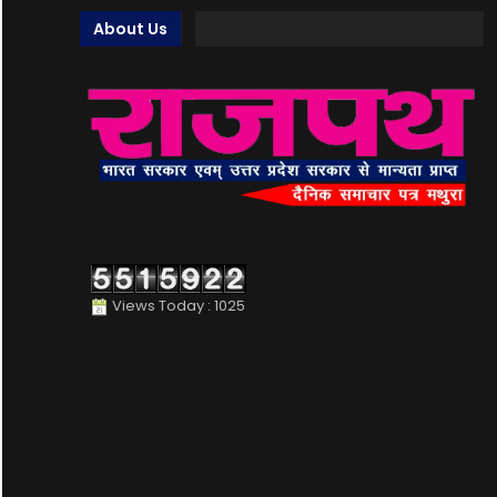
About Us
Views Today : 1025