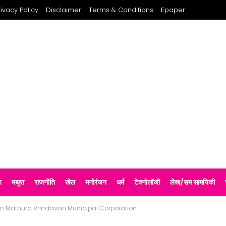
rivacy Policy
Disclaimer
Terms & Conditions
Epaper
श
मथुरा
राजनीति
खेल
मनोरंजन
धर्म
टेक्नोलॉजी
लेख/सम सामयिकी
s in Mathura Vrindavan Municipal Corporation