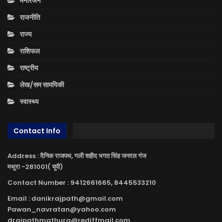
मनोरंजन
राजनीति
राज्य
राशिफल
राष्ट्रीय
लेख/सम सामयिकी
स्वास्थ्य
Contact Info
Address : दैनिक राजपथ, गली शहीद भगत सिंह जनरल गंज
मथुरा -281001( यूपी)
Contact Number : 9412661665, 8445533210
Email : danikrajpath@gmail.com
Pawan_navratan@yahoo.com
drajpathmathura@rediffmail.com