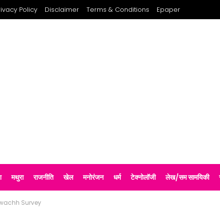
rivacy Policy
Disclaimer
Terms & Conditions
Epaper
श
मथुरा
राजनीति
खेल
मनोरंजन
धर्म
टेक्नोलॉजी
लेख/सम सामयिकी
Swachh Survey