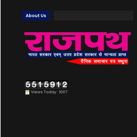
About Us
Views Today : 1007