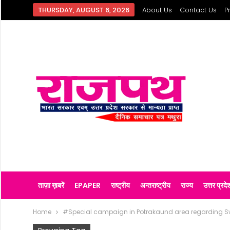
THURSDAY, AUGUST 6, 2026
About Us
Contact Us
P
ताज़ा ख़बरें
EPAPER
राष्ट्रीय
अन्तराष्ट्रीय
राज्य
उत्तर प्रदे
Home
#Special campaign in Potrakaund area regarding 