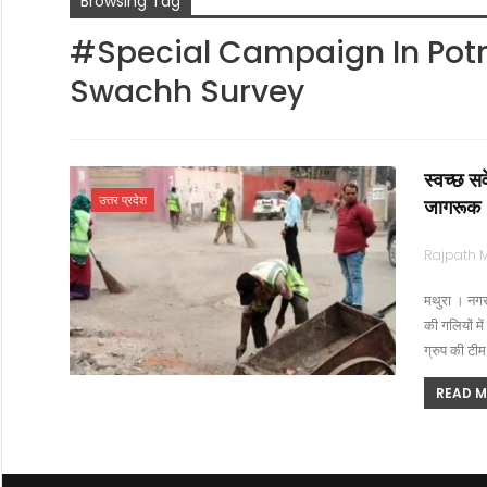
Browsing Tag
#Special Campaign In Pot
Swachh Survey
स्वच्छ सर
उत्तर प्रदेश
जागरूक
मथुरा । नगर 
की गलियों म
ग्रुप की टीम 
READ MO