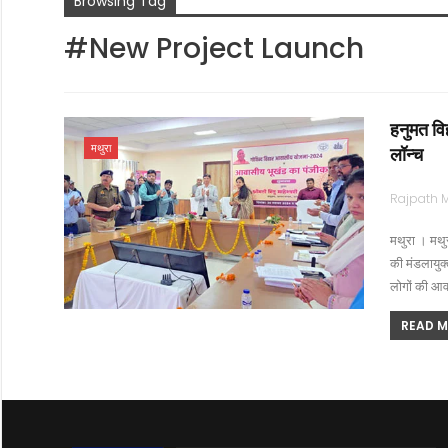
Browsing Tag
#new Project Launch
हनुमत वि
मथुरा
लॉन्च
मथुरा । मथुर
की मंडलायुक्त
लोगों की आव
READ MO