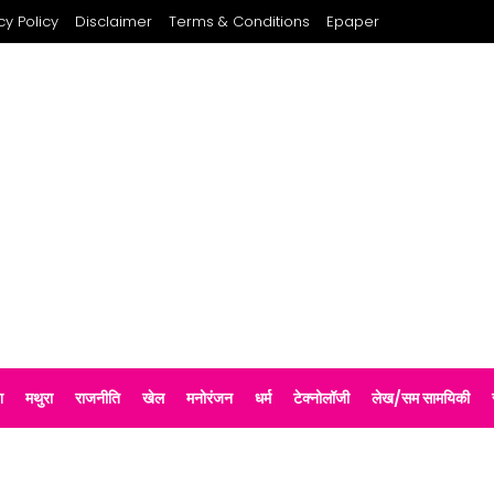
cy Policy
Disclaimer
Terms & Conditions
Epaper
श
मथुरा
राजनीति
खेल
मनोरंजन
धर्म
टेक्नोलॉजी
लेख/सम सामयिकी