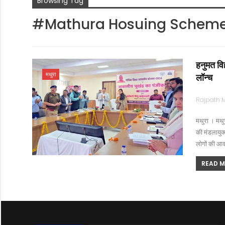
Browsing Tag
#mathura Hosuing Schem
हनुमत वि
मथुरा
लॉन्च
मथुरा । मथुर
की मंडलायुक्त
लोगों की आव
READ MO