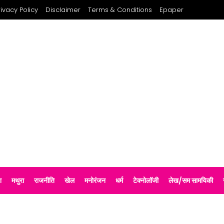
rivacy Policy
Disclaimer
Terms & Conditions
Epaper
श
मथुरा
राजनीति
खेल
मनोरंजन
धर्म
टेक्नोलॉजी
लेख/सम सामयिकी