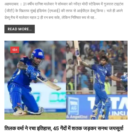
अहमदाबाद । 21 वर्षीय दानिश मालेवार ने सोमवार को नरेंद्र मोदी स्टेडियम में गुजरात टाइटंस
(जीटी) के खिलाफ मुंबई इंडियंस (एमआई) की तरफ से आईपीएल डेब्यू किया। भले ही अपने
डेब्यू मैच में मालेवार महज 2 ही रन बना सके, लेकिन निश्चित रूप से वह…
READ MORE...
खेल
तिलक वर्मा ने रचा इतिहास, 45 गेंदों में शतक जड़कर सनथ जयसूर्या