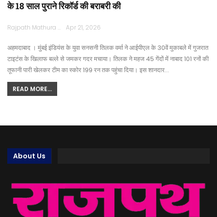
के 18 साल पुराने रिकॉर्ड की बराबरी की
Rajpath Mathura
Apr 21, 2026
अहमदाबाद । मुंबई इंडियंस के युवा सनसनी तिलक वर्मा ने आईपीएल के 30वें मुकाबले में गुजरात
टाइटंस के खिलाफ बल्ले से जमकर गदर मचाया। तिलक ने महज 45 गेंदों में नाबाद 101 रनों की
तूफानी पारी खेलकर टीम का स्कोर 199 रन तक पहुंचा दिया। इस शानदार…
READ MORE...
About Us