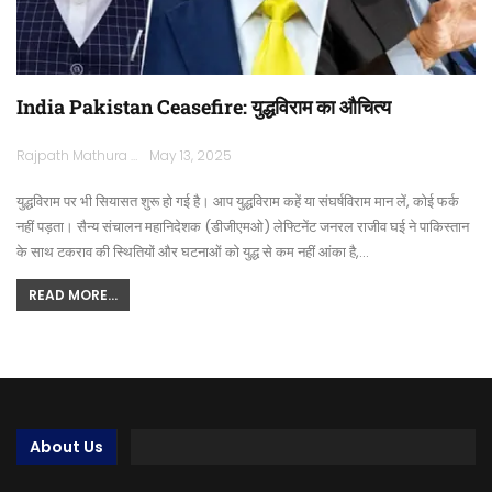
India Pakistan Ceasefire: युद्धविराम का औचित्य
Rajpath Mathura
May 13, 2025
युद्धविराम पर भी सियासत शुरू हो गई है। आप युद्धविराम कहें या संघर्षविराम मान लें, कोई फर्क
नहीं पड़ता। सैन्य संचालन महानिदेशक (डीजीएमओ) लेफ्टिनेंट जनरल राजीव घई ने पाकिस्तान
के साथ टकराव की स्थितियों और घटनाओं को युद्ध से कम नहीं आंका है,…
READ MORE...
About Us