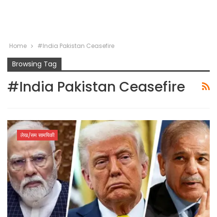
Home
#India Pakistan Ceasefire
Browsing Tag
#India Pakistan Ceasefire
लेख/सम सामयिकी