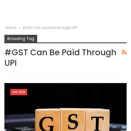
Home
#GST can be paid through UPI
Browsing Tag
#GST Can Be Paid Through
UPI
उत्तर प्रदेश