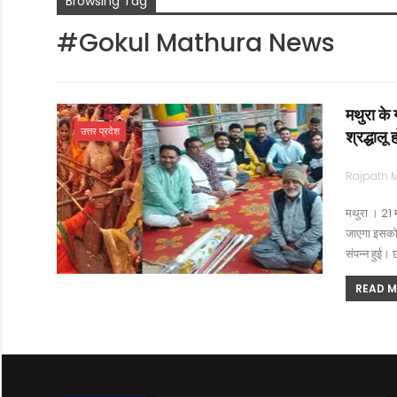
Browsing Tag
#Gokul Mathura News
मथुरा के 
उत्तर प्रदेश
श्रद्धालू 
मथुरा । 21 म
जाएगा इसको 
संपन्न हुई। 
READ MO