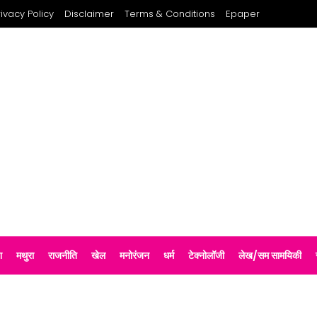
rivacy Policy
Disclaimer
Terms & Conditions
Epaper
श
मथुरा
राजनीति
खेल
मनोरंजन
धर्म
टेक्नोलॉजी
लेख/सम सामयिकी