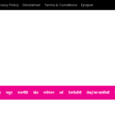
ivacy Policy
Disclaimer
Terms & Conditions
Epaper
श
मथुरा
राजनीति
खेल
मनोरंजन
धर्म
टेक्नोलॉजी
लेख/सम सामयिकी