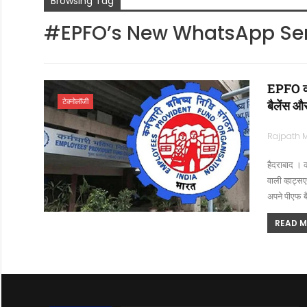
Browsing Tag
#EPFO’s New WhatsApp Ser
EPFO की 
टेक्नोलॉजी
बैलेंस औ
हैदराबाद । 
वाली व्हाट्
अपने पीएफ ब
READ MO