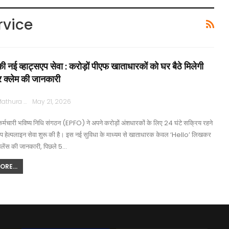
vice
नई व्हाट्सएप सेवा : करोड़ों पीएफ खाताधारकों को घर बैठे मिलेगी
र क्लेम की जानकारी
Rajpath Mathura
May 21, 2026
कर्मचारी भविष्य निधि संगठन (EPFO) ने अपने करोड़ों अंशधारकों के लिए 24 घंटे सक्रिय रहने
सएप हेल्पलाइन सेवा शुरू की है। इस नई सुविधा के माध्यम से खाताधारक केवल ‘Hello’ लिखकर
ैलेंस की जानकारी, पिछले 5…
RE...