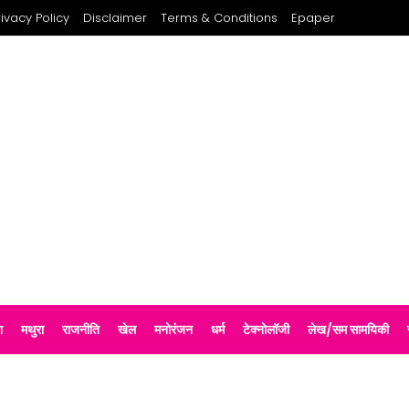
rivacy Policy
Disclaimer
Terms & Conditions
Epaper
श
मथुरा
राजनीति
खेल
मनोरंजन
धर्म
टेक्नोलॉजी
लेख/सम सामयिकी