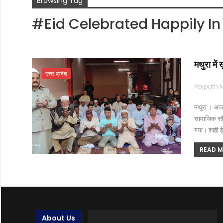
Browsing Tag
#Eid Celebrated Happily I
मथुरा में
उत्तर प्रदेश
मथुरा । आज 
सामाजिक सौहा
गया। शाही 
READ MO
About Us