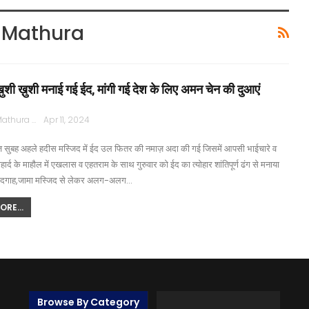
n Mathura
 ख़ुशी ख़ुशी मनाई गई ईद, मांगी गई देश के लिए अमन चेन की दुआएं
Rajpath Mathura
Apr 11, 2024
सुबह अहले हदीस मस्जिद में ईद उल फितर की नमाज़ अदा की गई जिसमें आपसी भाईचारे व
र्द के माहौल में एखलास व एहतराम के साथ गुरुवार को ईद का त्योहार शांतिपूर्ण ढंग से मनाया
ईदगाह,जामा मस्जिद से लेकर अलग-अलग…
RE...
Browse By Category