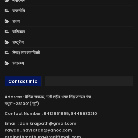
मनोरंजन
राजनीति
राज्य
राशिफल
राष्ट्रीय
लेख/सम सामयिकी
स्वास्थ्य
Contact Info
Address : दैनिक राजपथ, गली शहीद भगत सिंह जनरल गंज
मथुरा -281001( यूपी)
Contact Number : 9412661665, 8445533210
Email : danikrajpath@gmail.com
Pawan_navratan@yahoo.com
drajpathmathura@rediffmail.com