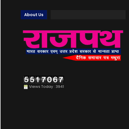
About Us
Views Today : 3941