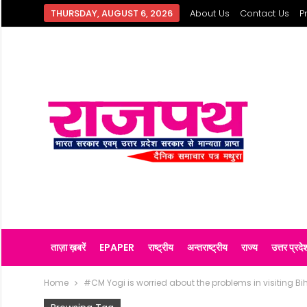
THURSDAY, AUGUST 6, 2026
About Us
Contact Us
P
ताज़ा ख़बरें
EPAPER
राष्ट्रीय
अन्तराष्ट्रीय
राज्य
उत्तर प्रदे
Home
#CM Yogi is worried about the problems in visiting Bih