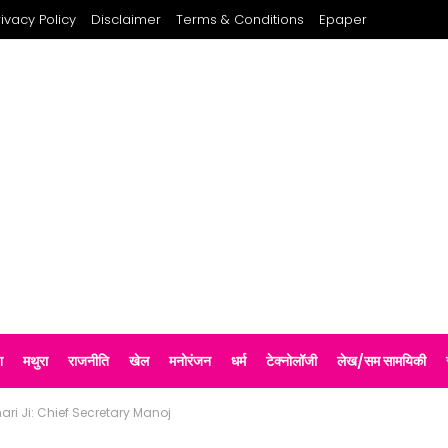
rivacy Policy
Disclaimer
Terms & Conditions
Epaper
श
मथुरा
राजनीति
खेल
मनोरंजन
धर्म
टेक्नोलॉजी
लेख/सम सामयिकी
ari Ji: Chief Secretary Manoj