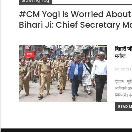
Browsing Tag
#CM Yogi Is Worried About 
Bihari Ji: Chief Secretary M
बिहारी जी
राज्य
मनोज
वृंदावन। यूप
आने वाले ला
चिंतित हैं। 
READ MO