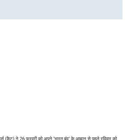
्स (कैट) ने 26 फरवरी को अपने ‘भारत बंद’ के आह्वान से पहले रविवार को