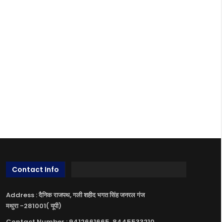
Contact Info
Address : दैनिक राजपथ, गली शहीद भगत सिंह जनरल गंज
मथुरा -281001( यूपी)
Contact Number : 9412661665, 8445533210