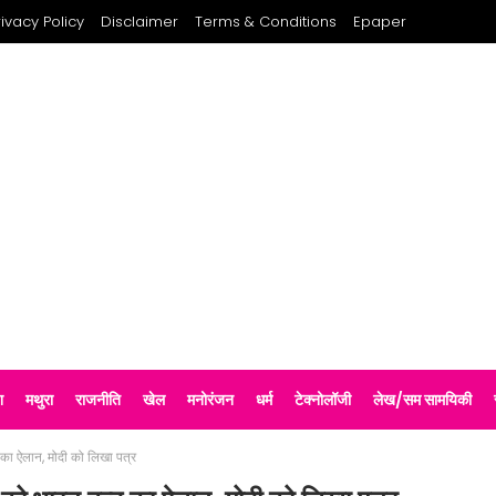
rivacy Policy
Disclaimer
Terms & Conditions
Epaper
श
मथुरा
राजनीति
खेल
मनोरंजन
धर्म
टेक्नोलॉजी
लेख/सम सामयिकी
 का ऐलान, मोदी को लिखा पत्र