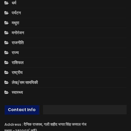
धर्म
पर्यटन
मथुरा
मनोरंजन
राजनीति
राज्य
राशिफल
राष्ट्रीय
लेख/सम सामयिकी
स्वास्थ्य
Contact Info
Address : दैनिक राजपथ, गली शहीद भगत सिंह जनरल गंज
मथुरा -281001( यूपी)