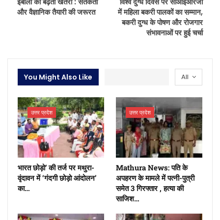
इबोला का बढ़ता खतरा : सतर्कता
विश्व दुग्ध दिवस पर सीआईआरजी
और वैज्ञानिक तैयारी की जरूरत
में महिला बकरी पालकों का सम्मान,
बकरी दुग्ध के पोषण और रोजगार
संभावनाओं पर हुई चर्चा
You Might Also Like
All
उत्तर प्रदेश
उत्तर प्रदेश
भारत छोड़ो’ की तर्ज पर मथुरा-
Mathura News: पति के
वृंदावन में ‘गंदगी छोड़ो आंदोलन’
अपहरण के मामले में पत्नी-पुत्री
का…
समेत 3 गिरफ्तार , हत्या की
साजिश…