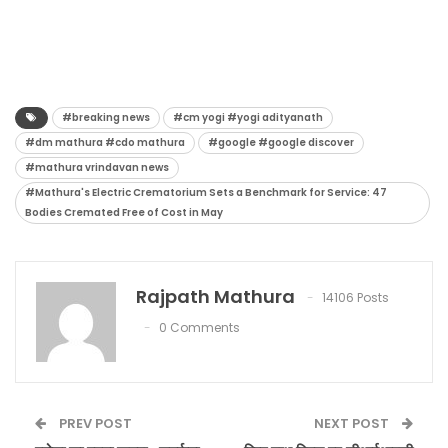
#breaking news
#cm yogi #yogi adityanath
#dm mathura #cdo mathura
#google #google discover
#mathura vrindavan news
#Mathura's Electric Crematorium Sets a Benchmark for Service: 47
Bodies Cremated Free of Cost in May
Rajpath Mathura
14106 Posts
0 Comments
PREV POST
NEXT POST