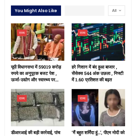
You Might Also Like
All
राज्य
राज्य
यूपी विधानसभा में 59019 करोड़
हरे निशान में बंद हुआ बाजार ,
रुपये का अनुपूरक बजट पेश ,
सेंसेक्स 544 अंक उछला , निफ्टी
ऊर्जा-उद्योग और स्वास्थ्य पर…
में 1.60 प्रतिशत की बढ़त
राज्य
राज्य
डीआरआई की बड़ी कार्रवाई, पांच
‘मैं बहुत शर्मिंदा हूं…’, पीएम मोदी को