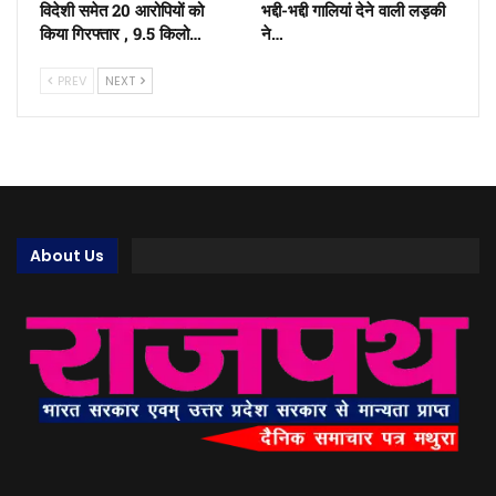
विदेशी समेत 20 आरोपियों को
भद्दी-भद्दी गालियां देने वाली लड़की
किया गिरफ्तार , 9.5 किलो…
ने…
PREV
NEXT
About Us