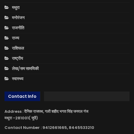
मथुरा
मनोरंजन
राजनीति
राज्य
राशिफल
राष्ट्रीय
लेख/सम सामयिकी
स्वास्थ्य
Contact Info
Address : दैनिक राजपथ, गली शहीद भगत सिंह जनरल गंज
मथुरा -281001( यूपी)
Contact Number : 9412661665, 8445533210