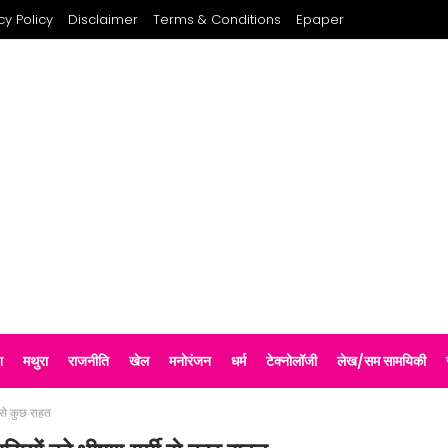
cy Policy
Disclaimer
Terms & Conditions
Epaper
श
मथुरा
राजनीति
खेल
मनोरंजन
धर्म
टेक्नोलॉजी
लेख/सम सामयिकी
 से कुछ राहत