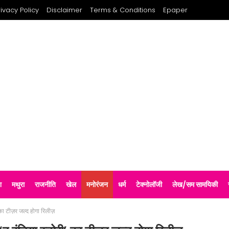
rivacy Policy
Disclaimer
Terms & Conditions
Epaper
श
मथुरा
राजनीति
खेल
मनोरंजन
धर्म
टेक्नोलॉजी
लेख/सम सामयिकी
ा टीज़र जल्द होगा रिलीज़