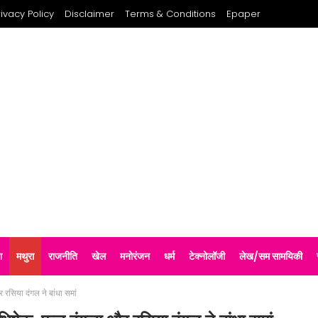
rivacy Policy
Disclaimer
Terms & Conditions
Epaper
श
मथुरा
राजनीति
खेल
मनोरंजन
धर्म
टेक्नोलॉजी
लेख/सम सामयिकी
रसिया दंगल ने बांधा समां