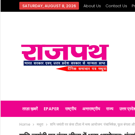
SATURDAY, AUGUST 8, 2026
About Us
Contact Us
P
ताज़ा ख़बरें
EPAPER
राष्ट्रीय
अन्तराष्ट्रीय
राज्य
उत्तर प्रदे
Home
मथुरा
शनि जयंती पर कंस टीला में भव्य आयोजन: पंचाभिषेक, फूल बंगला और 