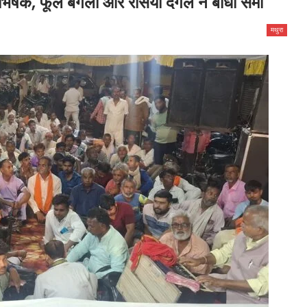
िषेक, फूल बंगला और रसिया दंगल ने बांधा समां
मथुरा