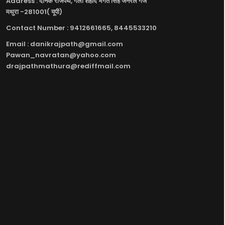
Address : दैनिक राजपथ, गली शहीद भगत सिंह जनरल गंज
मथुरा -281001( यूपी)
Contact Number : 9412661665, 8445533210
Email : danikrajpath@gmail.com
Pawan_navratan@yahoo.com
drajpathmathura@rediffmail.com