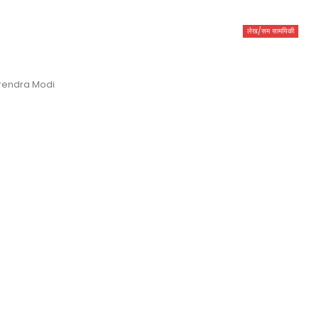
लेख/सम सामयिकी
rendra Modi