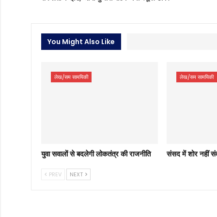
You Might Also Like
लेख/सम सामयिकी
लेख/सम सामयिकी
युवा सवालों से बदलेगी लोकतंत्र की राजनीति
संसद में शोर नहीं स
PREV
NEXT