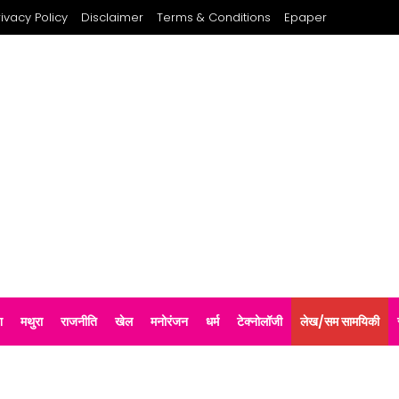
rivacy Policy
Disclaimer
Terms & Conditions
Epaper
श
मथुरा
राजनीति
खेल
मनोरंजन
धर्म
टेक्नोलॉजी
लेख/सम सामयिकी