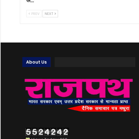
पर…
PREV
NEXT
About Us