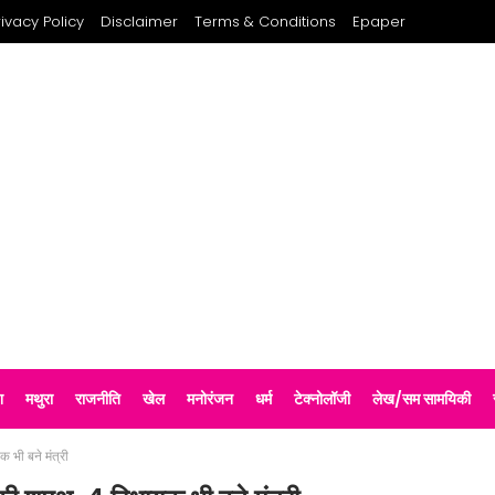
rivacy Policy
Disclaimer
Terms & Conditions
Epaper
श
मथुरा
राजनीति
खेल
मनोरंजन
धर्म
टेक्नोलॉजी
लेख/सम सामयिकी
 भी बने मंत्री