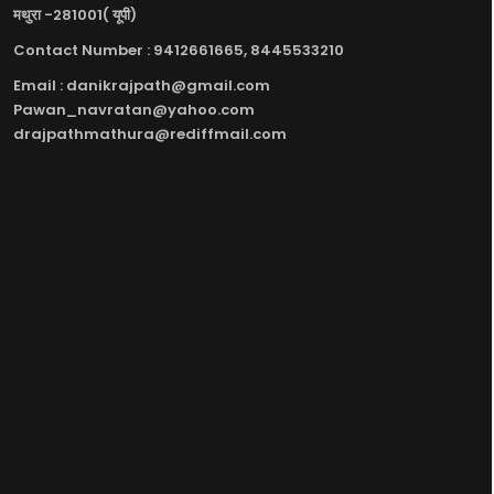
मथुरा -281001( यूपी)
Contact Number : 9412661665, 8445533210
Email : danikrajpath@gmail.com
Pawan_navratan@yahoo.com
drajpathmathura@rediffmail.com