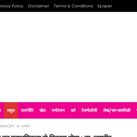
rivacy Policy
Disclaimer
Terms & Conditions
Epaper
श
मथुरा
राजनीति
खेल
मनोरंजन
धर्म
टेक्नोलॉजी
लेख/सम सामयिकी
 विकास होगा : ठा. जयवीर