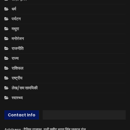
धर्म
पर्यटन
मथुरा
मनोरंजन
राजनीति
राज्य
राशिफल
राष्ट्रीय
लेख/सम सामयिकी
स्वास्थ्य
Contact Info
Address : दैनिक राजपथ, गली शहीद भगत सिंह जनरल गंज