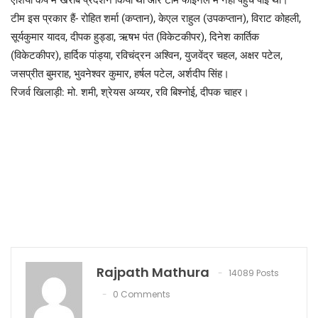
एशिया कप में खराब प्रदर्शन किया था और टीम फाइनल में नहीं पहुंच पाई थी।
टीम इस प्रकार हैं- रोहित शर्मा (कप्तान), केएल राहुल (उपकप्तान), विराट कोहली,
सूर्यकुमार यादव, दीपक हुड्डा, ऋषभ पंत (विकेटकीपर), दिनेश कार्तिक
(विकेटकीपर), हार्दिक पांड्या, रविचंद्रन अश्विन, युजवेंद्र चहल, अक्षर पटेल,
जसप्रीत बुमराह, भुवनेश्वर कुमार, हर्षल पटेल, अर्शदीप सिंह।
रिजर्व खिलाड़ी: मो. शमी, श्रेयस अय्यर, रवि बिश्नोई, दीपक चाहर।
Rajpath Mathura
14089 Posts
0 Comments