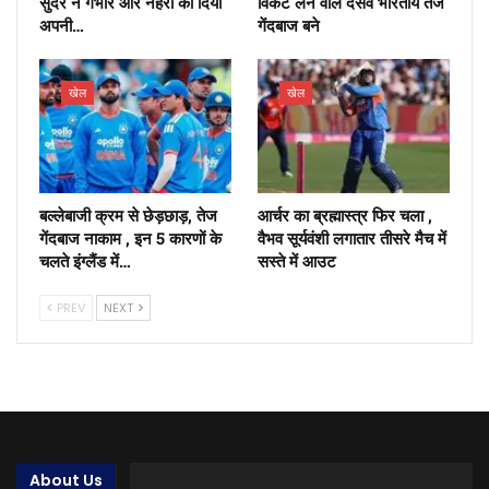
सुंदर ने गंभीर और नेहरा को दिया
विकेट लेने वाले दसवें भारतीय तेज
अपनी…
गेंदबाज बने
खेल
खेल
बल्लेबाजी क्रम से छेड़छाड़, तेज
आर्चर का ब्रह्मास्त्र फिर चला ,
गेंदबाज नाकाम , इन 5 कारणों के
वैभव सूर्यवंशी लगातार तीसरे मैच में
चलते इंग्लैंड में…
सस्ते में आउट
PREV
NEXT
About Us