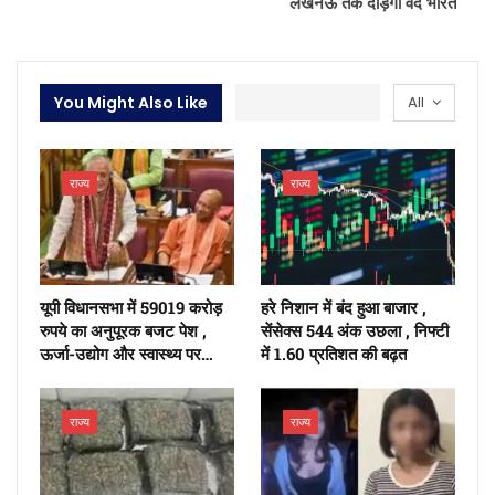
लखनऊ तक दौड़ेगी वंदे भारत
You Might Also Like
All
राज्य
राज्य
यूपी विधानसभा में 59019 करोड़
हरे निशान में बंद हुआ बाजार ,
रुपये का अनुपूरक बजट पेश ,
सेंसेक्स 544 अंक उछला , निफ्टी
ऊर्जा-उद्योग और स्वास्थ्य पर…
में 1.60 प्रतिशत की बढ़त
राज्य
राज्य