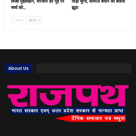
विपक्ष मुद्दाविहीन, सरकार हर मुद्दे पर
तोड़ी चुप्पी, वायरल बयान को बताया
चर्चा को…
झूठा
PREV
NEXT
About Us