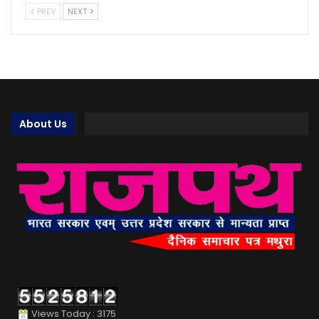
PREV
NEXT
About Us
Views Today : 3175