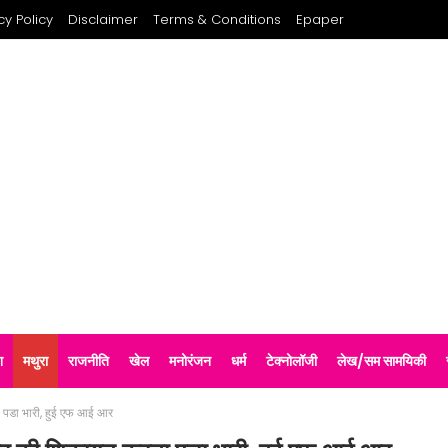
cy Policy
Disclaimer
Terms & Conditions
Epaper
श
मथुरा
राजनीति
खेल
मनोरंजन
धर्म
टेक्नोलॉजी
लेख/सम सामयिकी
ा पडा भारी, हुई एफ आई आर