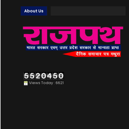
About Us
Views Today : 6621