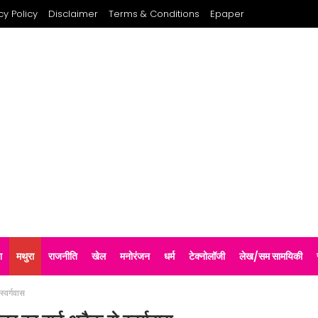
cy Policy
Disclaimer
Terms & Conditions
Epaper
श
मथुरा
राजनीति
खेल
मनोरंजन
धर्म
टेक्नोलॉजी
लेख/सम सामयिकी
स्वर्गवास