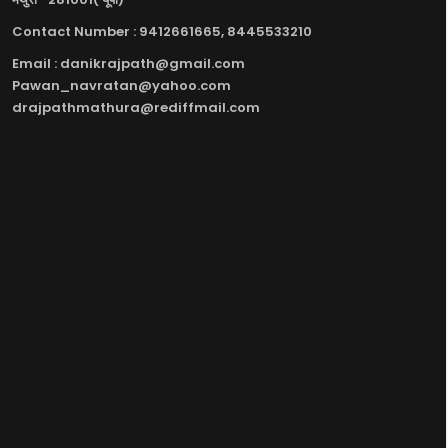
Contact Number : 9412661665, 8445533210
Email : danikrajpath@gmail.com
Pawan_navratan@yahoo.com
drajpathmathura@rediffmail.com