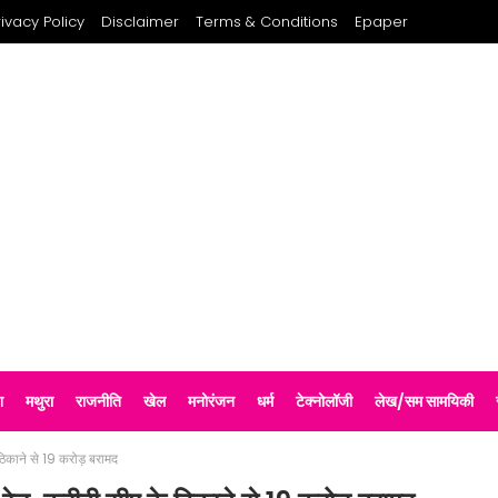
rivacy Policy
Disclaimer
Terms & Conditions
Epaper
श
मथुरा
राजनीति
खेल
मनोरंजन
धर्म
टेक्नोलॉजी
लेख/सम सामयिकी
ठिकाने से 19 करोड़ बरामद