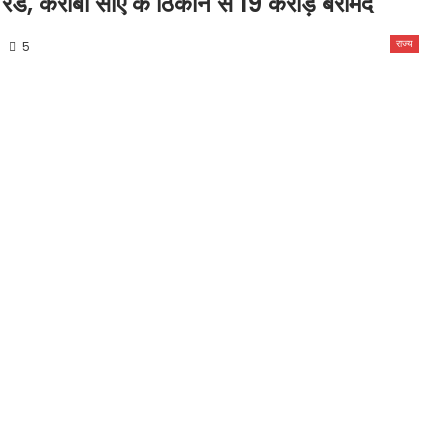
 रेड, करीबी सीए के ठिकाने से 19 करोड़ बरामद
राज्य
5