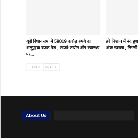
यूपी विधानसभा में 59019 करोड़ रुपये का
हरे निशान में बंद ह
अनुपूरक बजट पेश , ऊर्जा-उद्योग और स्वास्थ्य
अंक उछला , निफ्टी 
पर…
PREV
NEXT
About Us