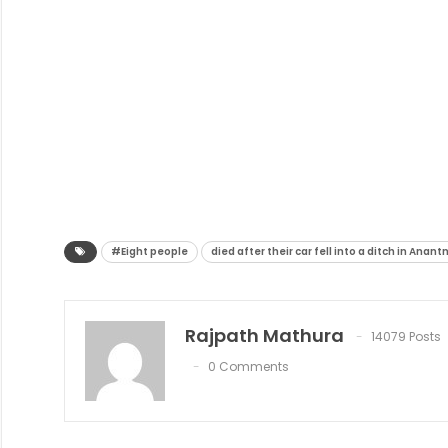
#Eight people
died after their car fell into a ditch in An
Rajpath Mathura
14079 Posts
0 Comments