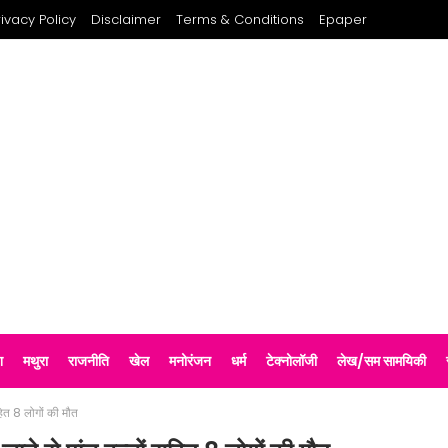
rivacy Policy
Disclaimer
Terms & Conditions
Epaper
श
मथुरा
राजनीति
खेल
मनोरंजन
धर्म
टेक्नोलॉजी
लेख/सम सामयिकी
सहित 8 लोगों की मौत