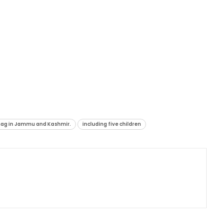
antnag in Jammu and Kashmir.
including five children