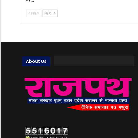
PREV
NEXT
About Us