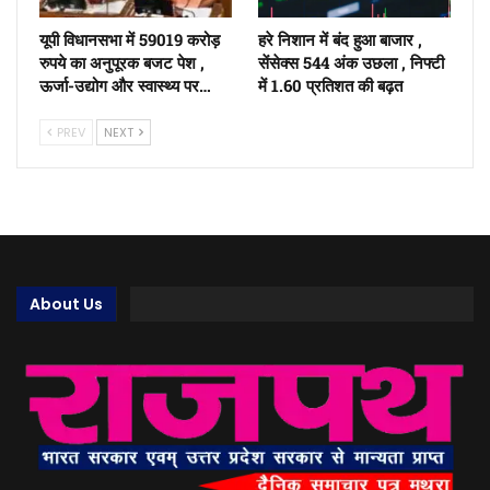
यूपी विधानसभा में 59019 करोड़
हरे निशान में बंद हुआ बाजार ,
रुपये का अनुपूरक बजट पेश ,
सेंसेक्स 544 अंक उछला , निफ्टी
ऊर्जा-उद्योग और स्वास्थ्य पर…
में 1.60 प्रतिशत की बढ़त
PREV
NEXT
About Us