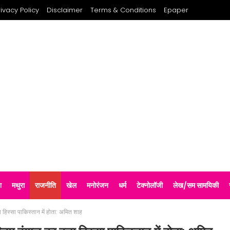
rivacy Policy
Disclaimer
Terms & Conditions
Epaper
श
मथुरा
राजनीति
खेल
मनोरंजन
धर्म
टेक्नोलॉजी
लेख/सम सामयिकी
ा हिस्सा पाकिस्तान में होता: अमित शाह