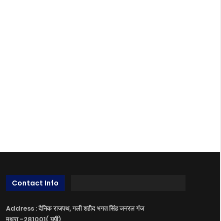
Contact Info
Address : दैनिक राजपथ, गली शहीद भगत सिंह जनरल गंज
मथुरा -281001( यूपी)