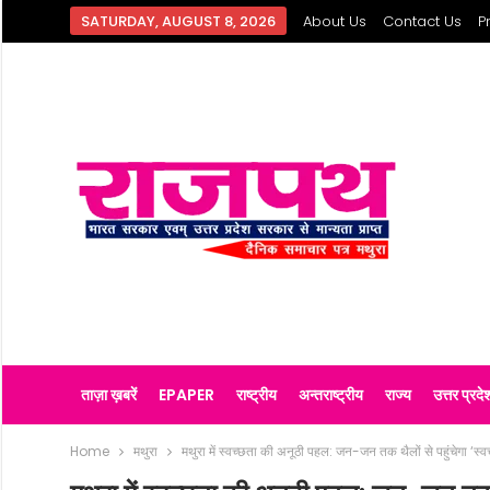
SATURDAY, AUGUST 8, 2026
About Us
Contact Us
P
ताज़ा ख़बरें
EPAPER
राष्ट्रीय
अन्तराष्ट्रीय
राज्य
उत्तर प्रदे
Home
मथुरा
मथुरा में स्वच्छता की अनूठी पहल: जन-जन तक थैलों से पहुंचेगा ‘स्व