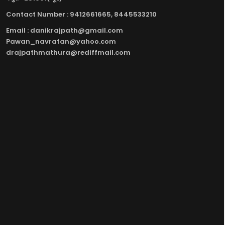
Contact Number : 9412661665, 8445533210
Email : danikrajpath@gmail.com
Pawan_navratan@yahoo.com
drajpathmathura@rediffmail.com