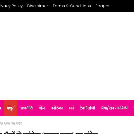
rivacy Policy
Disclaimer
Terms & Conditions
Epaper
श
मथुरा
राजनीति
खेल
मनोरंजन
धर्म
टेक्नोलॉजी
लेख/सम सामयिकी
च्छ ब्रज’ का संदेश