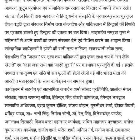
मुख्य वक्ता ने पंच परिवर्तन के अंतर्गत पर्यावरण संरक्षण, नागरिक कर्तव्य, स्वदेशी
आचरण, कुटुंब प्रबोधन एवं सामाजिक समरसता पर विस्तार से अपने विचार रखे।
संत डा शैल बिहारी दास महाराज ने हिन्दू धर्म व संस्कृति के प्रचार-प्रसार, गुरुकुल
शिक्षा पद्धति द्वारा संस्कार निर्माण तथा बांग्लादेश और पाकिस्तान में हिन्दुओं की स्थिति
पर प्रकाश डालते हुए हिन्दुत्व की एकता पर बल दिया। मातृशक्ति नम्रता गुप्त ने
महिलाओं से अपने बच्चों को उत्तम संस्कार देने एवं शिक्षित करने का आह्वान किया।
सांस्कृतिक कार्यक्रमों में झांसी की रानी नृत्य नाटिका, राजस्थानी लोक नृत्य,
देशभक्ति गीत “जलवा” पर नृत्य तथा बालिकाओं द्वारा कृष्ण-राधा रूप में “रंग लेके
खेलते” एवं “जहां-जहां राधा वहां जाएंगे मुरारी” पर मनभावन प्रस्तुति दी गई। इसके
पश्चात राधा-कृष्ण एवं सखियों संग फूलों की होली खेली गई और भारत माता की
आरती व महाप्रसादी के साथ कार्यक्रम का समापन हुआ।
कार्यक्रम में सहयोग एवं सहभागिता जनार्दन शर्मा सांसद प्रतिनिधि, आलोक मंगल
संरक्षक, माधव उपमन्यु सचिव, हितेन्द्र सिंह चौधरी कोषाध्यक्ष, हेमेन्द्र भारद्वाज
शासकीय अधिवक्ता, ब्रह्म कुमार दीक्षित, संजय चौहान, मुरलीधर शर्मा, दीपक तिवारी,
धर्मेंद्र यादव, डा० रानी सिंह, निर्मला सोनी, डॉ. रेनू सिंह, दिनेशचंद्र पाण्डेय,
जगन्नाथ त्रिपाठी, विजय बन्टा महानगर कार्यवाह, सचिन महानगर प्रचारक, मनोज
कुमार नगर कार्यवाह, संजीव शर्मा, यतिन शर्मा, अनिल गर्ग, मनोज शर्मा, उमाशंकर
शर्मा, राम कृष्ण, मनोज सिसौदिया, जयसिंह चौहान, रसना बैजल, कल्पना शर्मा, कंचन