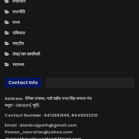
मनोरंजन
राजनीति
राज्य
राशिफल
राष्ट्रीय
लेख/सम सामयिकी
स्वास्थ्य
Contact Info
Address : दैनिक राजपथ, गली शहीद भगत सिंह जनरल गंज
मथुरा -281001( यूपी)
Contact Number : 9412661665, 8445533210
Email : danikrajpath@gmail.com
Pawan_navratan@yahoo.com
drajpathmathura@rediffmail.com